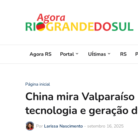
Agora RS
Portal
Uĺtimas
RS
Página inicial
China mira Valparaíso
tecnologia e geração 
Por
Larissa Nascimento
-
setembro 16, 2025