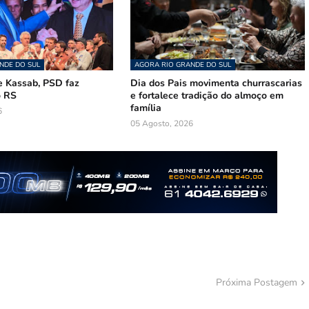
NDE DO SUL
AGORA RIO GRANDE DO SUL
 Kassab, PSD faz
Dia dos Pais movimenta churrascarias
o RS
e fortalece tradição do almoço em
família
6
05 Agosto, 2026
Próxima Postagem