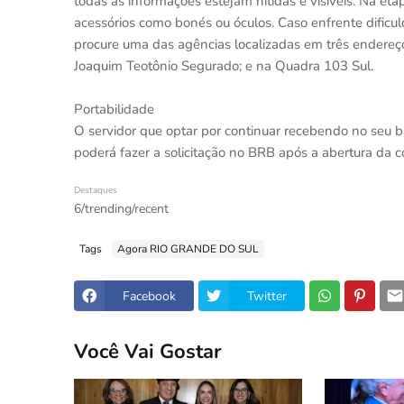
todas as informações estejam nítidas e visíveis. Na et
acessórios como bonés ou óculos. Caso enfrente dific
procure uma das agências localizadas em três endereço
Joaquim Teotônio Segurado; e na Quadra 103 Sul.
Portabilidade
O servidor que optar por continuar recebendo no seu ba
poderá fazer a solicitação no BRB após a abertura da c
Destaques
6/trending/recent
Tags
Agora RIO GRANDE DO SUL
Facebook
Twitter
Você Vai Gostar