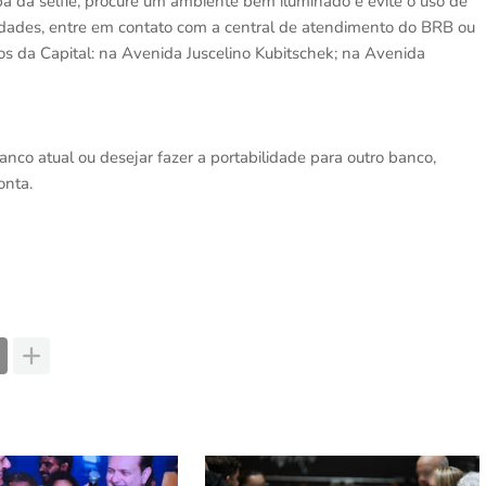
apa da selfie, procure um ambiente bem iluminado e evite o uso de
uldades, entre em contato com a central de atendimento do BRB ou
s da Capital: na Avenida Juscelino Kubitschek; na Avenida
nco atual ou desejar fazer a portabilidade para outro banco,
onta.