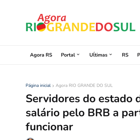
Agora RS
Portal
Uĺtimas
RS
Página inicial
Agora RIO GRANDE DO SUL
Servidores do estado 
salário pelo BRB a par
funcionar