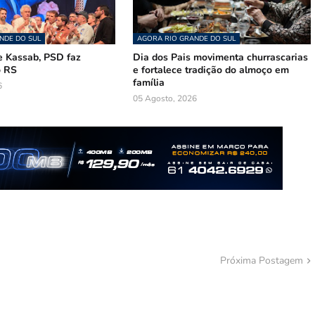
NDE DO SUL
AGORA RIO GRANDE DO SUL
 Kassab, PSD faz
Dia dos Pais movimenta churrascarias
o RS
e fortalece tradição do almoço em
família
6
05 Agosto, 2026
Próxima Postagem