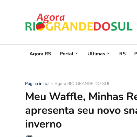
Agora RS
Portal
Uĺtimas
RS
Página inicial
Agora RIO GRANDE DO SUL
Meu Waffle, Minhas Re
apresenta seu novo sn
inverno