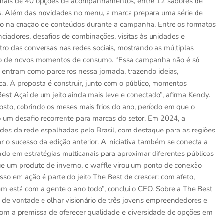
 mais de 40 opções de acompanhamentos, entre 12 sabores de
oces. Além das novidades no menu, a marca prepara uma série de
tivo na criação de conteúdos durante a campanha. Entre os formatos
enciadores, desafios de combinações, visitas às unidades e
entro das conversas nas redes sociais, mostrando as múltiplas
ção de novos momentos de consumo. “Essa campanha não é só
 entram como parceiros nessa jornada, trazendo ideias,
a. A proposta é construir, junto com o público, momentos
est Açaí de um jeito ainda mais leve e conectado”, afirma Kendy.
osto, cobrindo os meses mais frios do ano, período em que o
 um desafio recorrente para marcas do setor. Em 2024, a
s da rede espalhadas pelo Brasil, com destaque para as regiões
r o sucesso da edição anterior. A iniciativa também se conecta a
 em estratégias multicanais para aproximar diferentes públicos
que um produto de inverno, o waffle virou um ponto de conexão
sso em ação é parte do jeito The Best de crescer: com afeto,
em está com a gente o ano todo”, conclui o CEO. Sobre a The Best
 de vontade e olhar visionário de três jovens empreendedores e
om a premissa de oferecer qualidade e diversidade de opções em