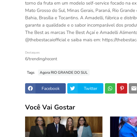
torno da fruta em um modelo self-service focado na ex
Mato Grosso do Sul, Minas Gerais, Paraná, Rio Grande do
Bahia, Brasília e Tocantins. A Amadelli, fábrica e dist
garante a qualidade e o sabor incomparável dos produ
The Best as marcas The Best Açaí e Amadelli Alimento
@thebestacaiofficial e saiba mais em: https://thebestac
Destaques
6/trending/recent
Tags
Agora RIO GRANDE DO SUL
Facebook
Twitter
Você Vai Gostar