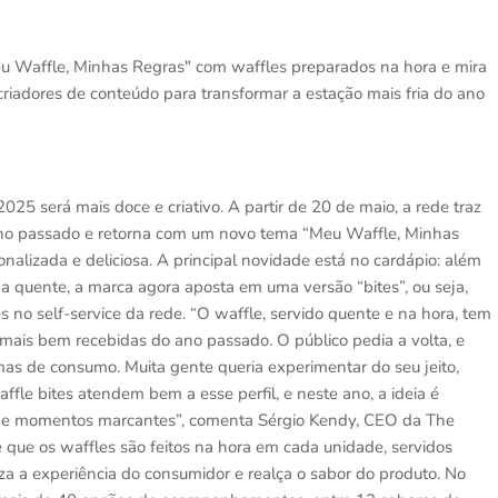
eu Waffle, Minhas Regras" com waffles preparados na hora e mira
 criadores de conteúdo para transformar a estação mais fria do ano
025 será mais doce e criativo. A partir de 20 de maio, a rede traz
ano passado e retorna com um novo tema “Meu Waffle, Minhas
alizada e deliciosa. A principal novidade está no cardápio: além
nda quente, a marca agora aposta em uma versão “bites”, ou seja,
 no self-service da rede. “O waffle, servido quente e na hora, tem
 mais bem recebidas do ano passado. O público pedia a volta, e
mas de consumo. Muita gente queria experimentar do seu jeito,
ffle bites atendem bem a esse perfil, e neste ano, a ideia é
s e momentos marcantes”, comenta Sérgio Kendy, CEO da The
que os waffles são feitos na hora em cada unidade, servidos
iza a experiência do consumidor e realça o sabor do produto. No