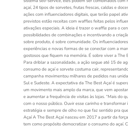
sistema self-service, eles podem ser combinados com
açaí, 24 tipos de sorvetes, frutas frescas, caldas e d
ações com influenciadores digitais, que terão papel a
previstos estão receitas com waffles feitas pelos influ
ativações especiais. A ideia é trazer o waffle para o c
possibilidades de combinações e incentivando a cria
sobre produto, é sobre comunidade. Os influenciadores
experiências e novas formas de se conectar com a marc
gostosos que fiquem na memória. É sobre viver a The B
Para driblar a sazonalidade, a ação segue até 15 de ag
consumo de açaí e sorvete costuma cair, representando
campanha movimentou milhares de pedidos nas unidade
Sul e Sudeste. A expectativa da The Best Açaí é supera
um movimento mais amplo da marca, que vem apostando
e aumentar a frequência de visitas às lojas. “Mais do 
com o nosso público. Ouvir esse carinho e transformar i
estratégia e sempre de olho no que faz sentido pra qu
Açaí A The Best Açaí nasceu em 2017 a partir da força
tem como propósito democratizar o consumo do açaí. C