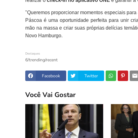
realizar o
check-in no aplicativo ONE
e garantir a 
"Queremos proporcionar momentos especiais para a
Páscoa é uma oportunidade perfeita para unir cria
mão na massa e criar suas próprias delícias temáti
Novo Hamburgo.
Destaques
6/trending/recent
Facebook
Twitter
Você Vai Gostar