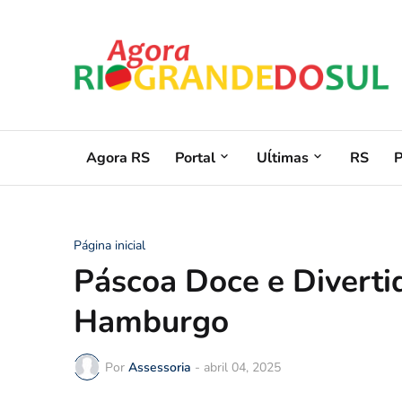
Agora RS
Portal
Uĺtimas
RS
Página inicial
Páscoa Doce e Diverti
Hamburgo
Por
Assessoria
-
abril 04, 2025