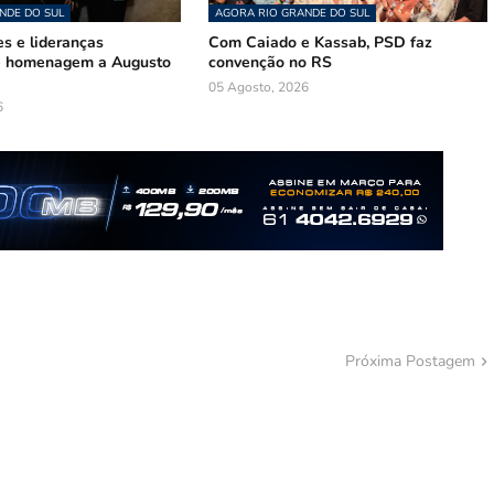
NDE DO SUL
AGORA RIO GRANDE DO SUL
s e lideranças
Com Caiado e Kassab, PSD faz
de homenagem a Augusto
convenção no RS
05 Agosto, 2026
6
Próxima Postagem