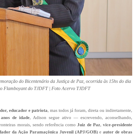
oração do Bicentenário da Justiça de Paz, ocorrida às 15hs do dia
tório Flamboyant do TJDFT | Foto Acervo TJDFT
idor, educador e patriota
, mas todos já foram, direta ou indiretamente,
 anos de idade
, Adison segue ativo — escrevendo, aconselhando,
 fronteiras morais, sendo referência como
Juiz de Paz
,
vice-presidente
dador da Ação Paramaçônica Juvenil (APJ/GOB)
e
autor de obras