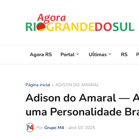
Agora RS
Portal
Uĺtimas
RS
Página inicial
ADISON DO AMARAL
Adison do Amaral — A
uma Personalidade Bra
Por
Grupo M4
-
abril 03, 2025