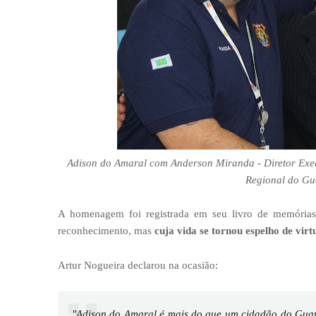
Adison do Amaral com Anderson Miranda - Diretor Execu
Regional do Gua
A homenagem foi registrada em seu livro de memória
reconhecimento, mas
cuja vida se tornou espelho de virt
Artur Nogueira declarou na ocasião:
"Adison do Amaral é mais do que um cidadão do Guará