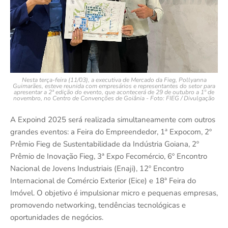
Nesta terça-feira (11/03), a executiva de Mercado da Fieg, Pollyanna
Guimarães, esteve reunida com empresários e representantes do setor para
apresentar a 2ª edição do evento, que acontecerá de 29 de outubro a 1º de
novembro, no Centro de Convenções de Goiânia - Foto: FIEG / Divulgação
A Expoind 2025 será realizada simultaneamente com outros
grandes eventos: a Feira do Empreendedor, 1ª Expocom, 2º
Prêmio Fieg de Sustentabilidade da Indústria Goiana, 2º
Prêmio de Inovação Fieg, 3ª Expo Fecomércio, 6º Encontro
Nacional de Jovens Industriais (Enaji), 12º Encontro
Internacional de Comércio Exterior (Eice) e 18ª Feira do
Imóvel. O objetivo é impulsionar micro e pequenas empresas,
promovendo networking, tendências tecnológicas e
oportunidades de negócios.