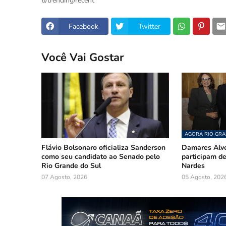
6/trending/recent
Facebook
Twitter
Você Vai Gostar
AGORA RIO GRA
Flávio Bolsonaro oficializa Sanderson
Damares Alve
como seu candidato ao Senado pelo
participam 
Rio Grande do Sul
Nardes
07 Agosto, 2026
05 Agosto, 202