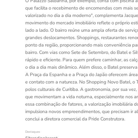
O Palazzo Saldanha, por exemplo, conta com piscina a
que facilita o recebimento de encomendas com mais seg
valorizado no dia a dia moderno", complementa Jacques
movimento do mercado imobiliário reflete o próprio est
lado a lado. O bairro reúne uma ampla oferta de serviço
grandes deslocamentos. Shoppings, restaurantes renom
ponto da região, proporcionando mais conveniência pa
bairro. Com vias como Sete de Setembro, do Batel e Silv
rápido e eficiente. Para quem prefere caminhar, as ca
o dia a dia mais dinâmico. Além disso, o Batel preserv
A Praça da Espanha e a Praça do Japão oferecem áre
e contato com a natureza. No Shopping Novo Batel, o
polos culturais de Curitiba. A gastronomia, por sua vez
que movimentam a vida noturna, especialmente nos a
essa combinação de fatores, a valorização imobiliária 
impulsiona novos empreendimentos, que precisam ir além
conclui a diretora comercial da Pride Construtora.
Destaques