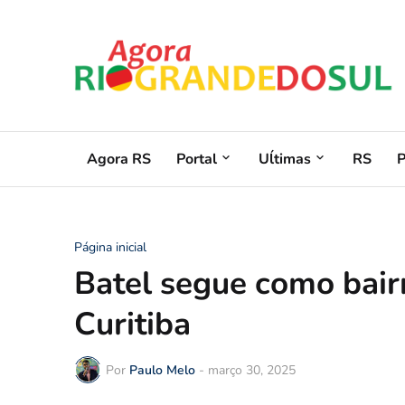
Agora RS
Portal
Uĺtimas
RS
Página inicial
Batel segue como bair
Curitiba
Por
Paulo Melo
-
março 30, 2025