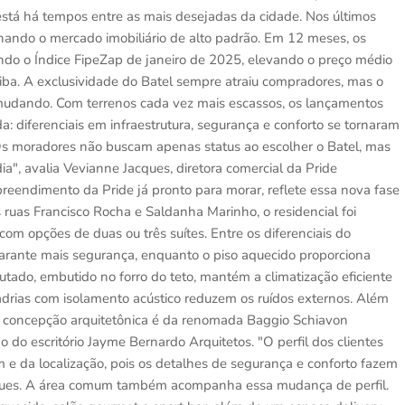
 está há tempos entre as mais desejadas da cidade. Nos últimos
ionando o mercado imobiliário de alto padrão. Em 12 meses, os
undo o Índice FipeZap de janeiro de 2025, elevando o preço médio
ba. A exclusividade do Batel sempre atraiu compradores, mas o
 mudando. Com terrenos cada vez mais escassos, os lançamentos
a: diferenciais em infraestrutura, segurança e conforto se tornaram
"Os moradores não buscam apenas status ao escolher o Batel, mas
dia", avalia Vevianne Jacques, diretora comercial da Pride
reendimento da Pride já pronto para morar, reflete essa nova fase
s ruas Francisco Rocha e Saldanha Marinho, o residencial foi
com opções de duas ou três suítes. Entre os diferenciais do
arante mais segurança, enquanto o piso aquecido proporciona
dutado, embutido no forro do teto, mantém a climatização eficiente
drias com isolamento acústico reduzem os ruídos externos. Além
 a concepção arquitetônica é da renomada Baggio Schiavon
go do escritório Jayme Bernardo Arquitetos. "O perfil dos clientes
m e da localização, pois os detalhes de segurança e conforto fazem
cques. A área comum também acompanha essa mudança de perfil.