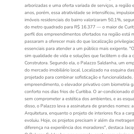
arborizadas e uma oferta variada de serviços, a região
anos, porém, essa atratividade se intensificou, impuls
imóveis residenciais do bairro valorizaram 50,1%, seg
do metro quadrado para R$ 16.377 — o maior de Curiti
perfil dos empreendimentos ofertados na região está
passaram a oferecer mais do que localização privilegiad
essenciais para atender a um público mais exigente. 
sim qualidade de vida e soluções que facilitem o dia a 
Construtora. Segundo ela, o Palazzo Saldanha, um emp
do mercado imobiliário local. Localizado na esquina da
projetado para combinar sofisticação e funcionalidade, 
empreendimento, o elevador privativo com biometria g
conforto nos dias frios de Curitiba. O ar-condicionado 
sem comprometer a estética dos ambientes, e as esqua
disso, o Palazzo leva a assinatura de grandes nomes:
Arquitetura, enquanto o projeto de interiores fica a car
evoluiu. Hoje, os projetos precisam ir além da metrage
diferença na experiência dos moradores", destaca Ja