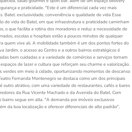
quecida, salão gourmet e sport bar, além de um espaço delivery
urança e praticidade. "Este é um diferencial cada vez mais
. Batel: exclusividade, conveniência e qualidade de vida Esse
ilo de vida do Batel, em que infraestrutura e praticidade caminham
s, o que facilita a rotina dos moradores e reduz a necessidade de
ados, escolas e hospitais estão a poucos minutos de qualquer
ra quem vive ali. A mobilidade também é um dos pontos fortes do
a Jardim, o acesso ao Centro e a outros bairros estratégicos é
lçadas bem cuidadas e a variedade de comércios e serviços tornam
a espaços de lazer e cultura que reforçam seu charme e valorização.
as verdes em meio à cidade, oportunizando momentos de descanso
 Teatro Fernanda Montenegro se destaca como um dos principais
, é outro atrativo, com uma variedade de restaurantes, cafés e bares
rredores da Rua Vicente Machado e da Avenida do Batel. Com
do bairro segue em alta. "A demanda por imóveis exclusivos
 da boa localização e oferecer diferenciais de alto padrão",