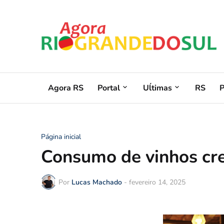
Agora RS
Portal
Uĺtimas
RS
Página inicial
Consumo de vinhos cres
Por
Lucas Machado
-
fevereiro 14, 2025