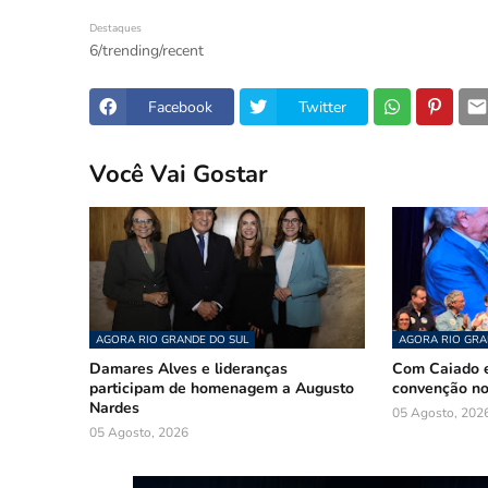
Destaques
6/trending/recent
Facebook
Twitter
Você Vai Gostar
AGORA RIO GRANDE DO SUL
AGORA RIO GRA
Damares Alves e lideranças
Com Caiado e
participam de homenagem a Augusto
convenção n
Nardes
05 Agosto, 202
05 Agosto, 2026