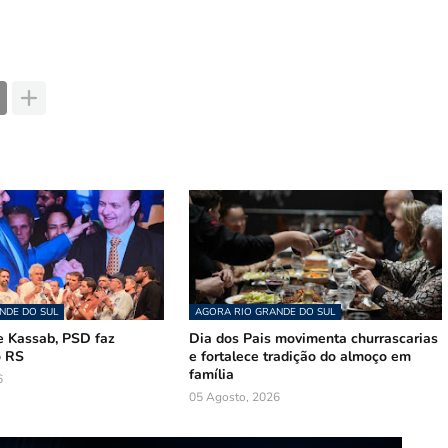
NDE DO SUL
AGORA RIO GRANDE DO SUL
 Kassab, PSD faz
Dia dos Pais movimenta churrascarias
o RS
e fortalece tradição do almoço em
família
6
05 Agosto, 2026