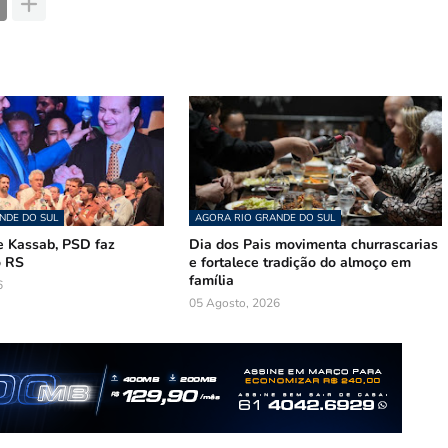
NDE DO SUL
AGORA RIO GRANDE DO SUL
 Kassab, PSD faz
Dia dos Pais movimenta churrascarias
o RS
e fortalece tradição do almoço em
família
6
05 Agosto, 2026