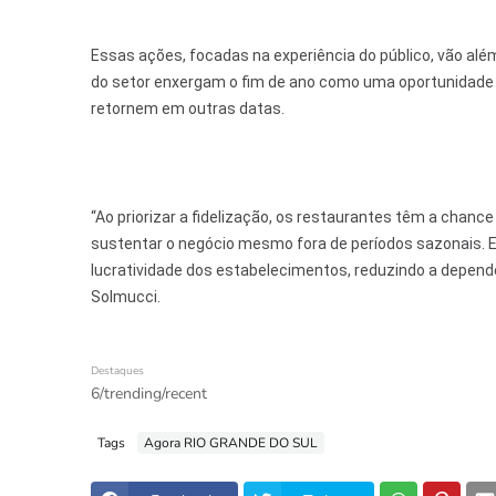
Essas ações, focadas na experiência do público, vão alé
do setor enxergam o fim de ano como uma oportunidade d
retornem em outras datas.
“Ao priorizar a fidelização, os restaurantes têm a chanc
sustentar o negócio mesmo fora de períodos sazonais. E
lucratividade dos estabelecimentos, reduzindo a dependê
Solmucci.
Destaques
6/trending/recent
Tags
Agora RIO GRANDE DO SUL