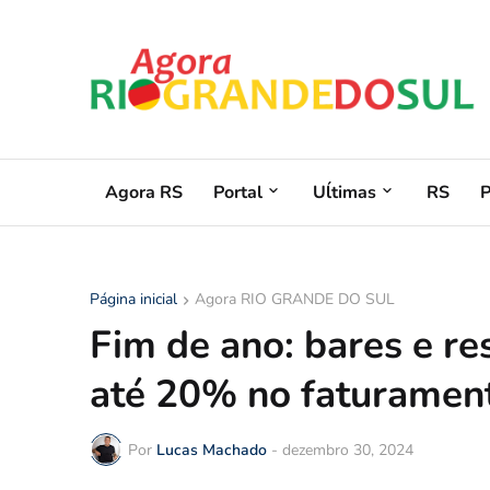
Agora RS
Portal
Uĺtimas
RS
Página inicial
Agora RIO GRANDE DO SUL
Fim de ano: bares e re
até 20% no faturame
Por
Lucas Machado
-
dezembro 30, 2024