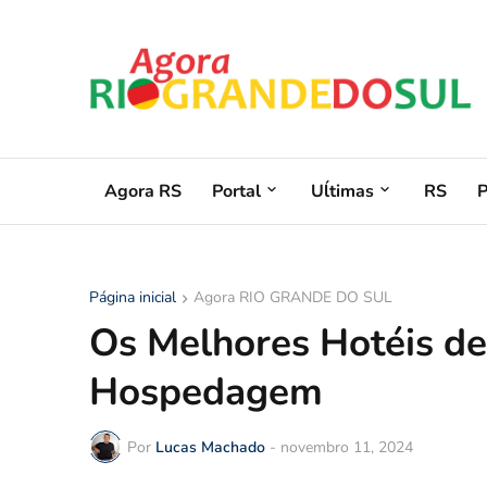
Agora RS
Portal
Uĺtimas
RS
Página inicial
Agora RIO GRANDE DO SUL
Os Melhores Hotéis de
Hospedagem
Por
Lucas Machado
-
novembro 11, 2024