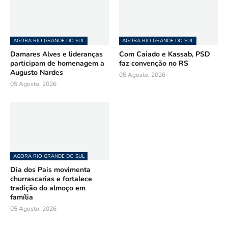
AGORA RIO GRANDE DO SUL
AGORA RIO GRANDE DO SUL
Damares Alves e lideranças
Com Caiado e Kassab, PSD
participam de homenagem a
faz convenção no RS
Augusto Nardes
05 Agosto, 2026
05 Agosto, 2026
AGORA RIO GRANDE DO SUL
Dia dos Pais movimenta
churrascarias e fortalece
tradição do almoço em
família
05 Agosto, 2026