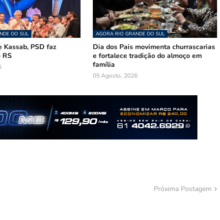
NDE DO SUL
AGORA RIO GRANDE DO SUL
 Kassab, PSD faz
Dia dos Pais movimenta churrascarias
o RS
e fortalece tradição do almoço em
família
6
05 Agosto, 2026
Próxima Postagem