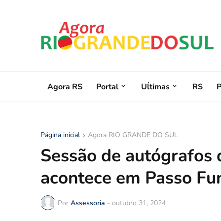
Agora RS
Portal
Uĺtimas
RS
Página inicial
Agora RIO GRANDE DO SUL
Sessão de autógrafos d
acontece em Passo Fu
Por
Assessoria
-
outubro 31, 2024