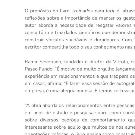
O propósito do livro
Treinados para ferir
é, atrav
reflexões sobre a importância de manter os gesto
autor aborda a necessidade de resgatar valores 
consultório e traz dados científicos que demons
construir vínculos saudáveis e duradouros. Com 
escritor compartilha todo o seu conhecimento nas p
Ramir Severiano, fundador e diretor da Vitrola, 
Passo Fundo. “É motivo de muito orgulho lançarmo
experiência em relacionamentos e que traz para os 
em casal”, afirma. “E fazer essa sessão de autógra
empresa, é uma alegria imensa. E temos certeza q
“A obra aborda os relacionamentos entre pessoas
em anos de estudo e pesquisa sobre como constru
sobre diversos padrões de comportamento que
interessante sobre aquilo que muitos de nós alm
orientações práticas, o livro ensina como constr