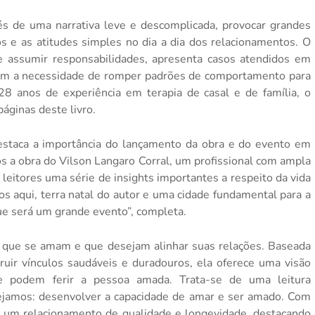
és de uma narrativa leve e descomplicada, provocar grandes
s e as atitudes simples no dia a dia dos relacionamentos. O
e assumir responsabilidades, apresenta casos atendidos em
tram a necessidade de romper padrões de comportamento para
28 anos de experiência em terapia de casal e de família, o
áginas deste livro.
destaca a importância do lançamento da obra e do evento em
s a obra do Vilson Langaro Corral, um profissional com ampla
leitores uma série de insights importantes a respeito da vida
fos aqui, terra natal do autor e uma cidade fundamental para a
ue será um grande evento”, completa.
 que se amam e que desejam alinhar suas relações. Baseada
ir vínculos saudáveis e duradouros, ela oferece uma visão
 podem ferir a pessoa amada. Trata-se de uma leitura
ejamos: desenvolver a capacidade de amar e ser amado. Com
uir um relacionamento de qualidade e longevidade, destacando