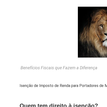
Benefícios Fiscais que Fazem a Diferença
Isenção de Imposto de Renda para Portadores de M
Quem tem direito à isenção?