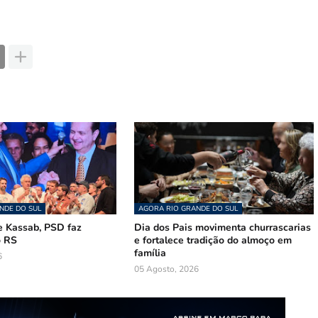
NDE DO SUL
AGORA RIO GRANDE DO SUL
 Kassab, PSD faz
Dia dos Pais movimenta churrascarias
o RS
e fortalece tradição do almoço em
família
6
05 Agosto, 2026