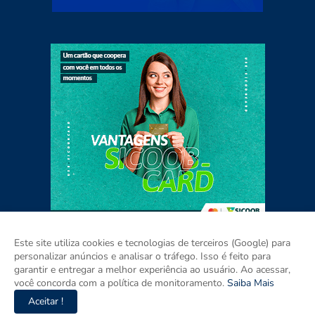
Este site utiliza cookies e tecnologias de terceiros (Google) para
personalizar anúncios e analisar o tráfego. Isso é feito para
garantir e entregar a melhor experiência ao usuário. Ao acessar,
Home
Sobre
Contato
Mídia Kit
você concorda com a política de monitoramento.
Saiba Mais
Aceitar !
Copyright ©
2026
Agora RIO GRANDE DO SUL