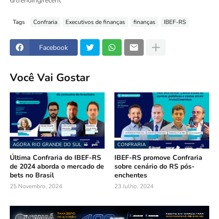
6/trending/recent
Tags
Confraria
Executivos de finanças
finanças
IBEF-RS
Facebook
Você Vai Gostar
AGORA RIO GRANDE DO SUL
CONFRARIA
Última Confraria do IBEF-RS
IBEF-RS promove Confraria
de 2024 aborda o mercado de
sobre cenário do RS pós-
bets no Brasil
enchentes
25 Novembro, 2024
23 Julho, 2024