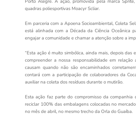
Porto Alegre. A ação, promovida pela marca Sprite,
quadras poliesportivas Moacyr Scliar.
Em parceria com a Apoena Socioambiental, Coleta Sele
está alinhada com a Década da Ciência Oceânica p
engajar a comunidade e chamar a atenção sobre a imp
“Esta ação é muito simbólica, ainda mais, depois das
compreender a nossa responsabilidade em relação a
causam quando não são encaminhados corretamente
contará com a participação de colaboradores da Coca
auxiliar na coleta dos resíduos durante o mutirão.
Esta ação faz parte do compromisso da companhia d
reciclar 100% das embalagens colocadas no mercado 
no mês de abril, no mesmo trecho da Orla do Guaíba.