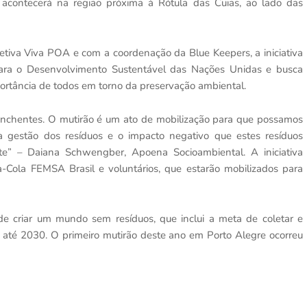
 acontecerá na região próxima à Rótula das Cuias, ao lado das
tiva Viva POA e com a coordenação da Blue Keepers, a iniciativa
ara o Desenvolvimento Sustentável das Nações Unidas e busca
ortância de todos em torno da preservação ambiental.
 enchentes. O mutirão é um ato de mobilização para que possamos
 gestão dos resíduos e o impacto negativo que estes resíduos
” – Daiana Schwengber, Apoena Socioambiental. A iniciativa
-Cola FEMSA Brasil e voluntários, que estarão mobilizados para
e criar um mundo sem resíduos, que inclui a meta de coletar e
até 2030. O primeiro mutirão deste ano em Porto Alegre ocorreu