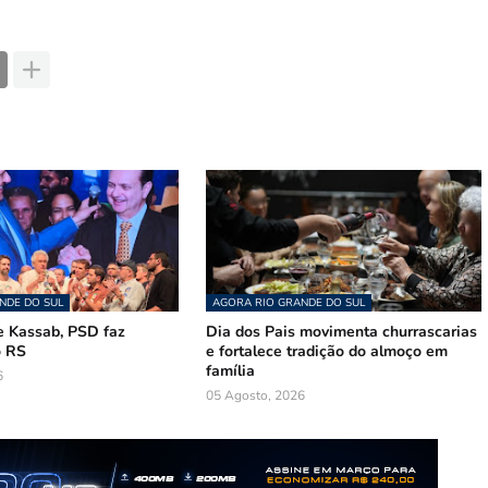
NDE DO SUL
AGORA RIO GRANDE DO SUL
 Kassab, PSD faz
Dia dos Pais movimenta churrascarias
o RS
e fortalece tradição do almoço em
família
6
05 Agosto, 2026