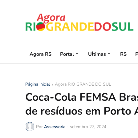
Agora RS
Portal
Uĺtimas
RS
Página inicial
Agora RIO GRANDE DO SUL
Coca-Cola FEMSA Brasi
de resíduos em Porto 
Por
Assessoria
-
setembro 27, 2024