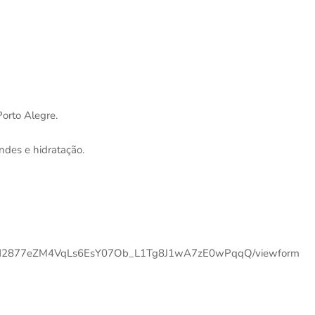
Porto Alegre.
indes e hidratação.
oTfuzN2877eZM4VqLs6EsY07Ob_L1Tg8J1wA7zE0wPqqQ/viewform