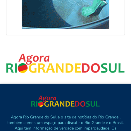
Agora Rio Grande do Sul é o site de notícias do Rio Grande ,
também somos um espaço para discutir o Rio Grande e o Brasil.
Aqui tem informação de verdade com imparcialidade. Os