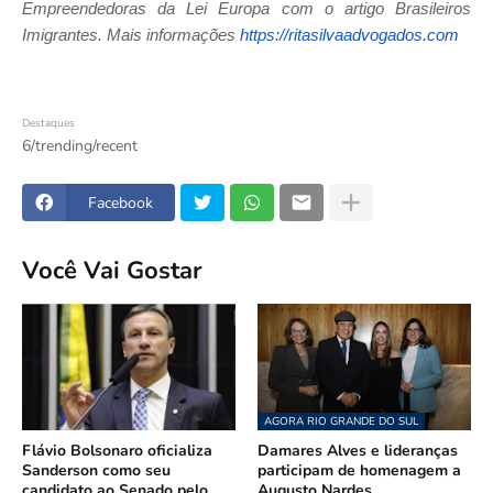
Empreendedoras da Lei Europa com o artigo Brasileiros
Imigrantes. Mais informações
https://
ritasilvaadvogados.com
Destaques
6/trending/recent
Facebook
Você Vai Gostar
AGORA RIO GRANDE DO SUL
Flávio Bolsonaro oficializa
Damares Alves e lideranças
Sanderson como seu
participam de homenagem a
candidato ao Senado pelo
Augusto Nardes