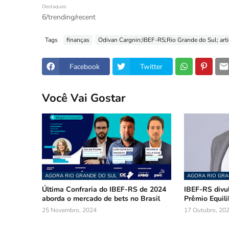
Destaques
6/trending/recent
Tags
finanças
Odivan Cargnin;IBEF-RS;Rio Grande do Sul; art
Facebook
Twitter
Você Vai Gostar
AGORA RIO GRANDE DO SUL
AGORA RIO GRA
Última Confraria do IBEF-RS de 2024
IBEF-RS divu
aborda o mercado de bets no Brasil
Prêmio Equil
25 Novembro, 2024
17 Outubro, 20