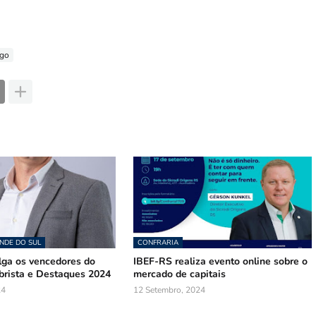
igo
NDE DO SUL
CONFRARIA
lga os vencedores do
IBEF-RS realiza evento online sobre o
ibrista e Destaques 2024
mercado de capitais
24
12 Setembro, 2024