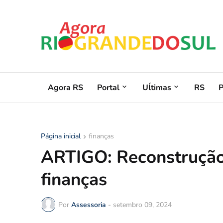
Agora RS
Portal
Uĺtimas
RS
Página inicial
finanças
ARTIGO: Reconstrução
finanças
Por
Assessoria
-
setembro 09, 2024