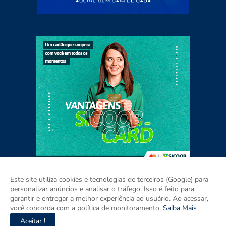
Este site utiliza cookies e tecnologias de terceiros (Google) para
personalizar anúncios e analisar o tráfego. Isso é feito para
garantir e entregar a melhor experiência ao usuário. Ao acessar,
Home
Sobre
Contato
Mídia Kit
você concorda com a política de monitoramento.
Saiba Mais
Aceitar !
Copyright ©
2026
Agora RIO GRANDE DO SUL