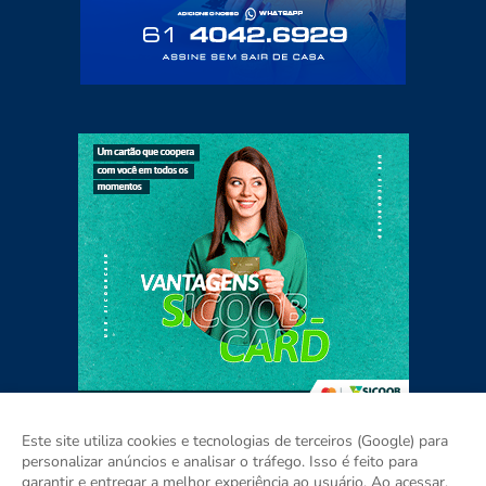
Este site utiliza cookies e tecnologias de terceiros (Google) para
personalizar anúncios e analisar o tráfego. Isso é feito para
garantir e entregar a melhor experiência ao usuário. Ao acessar,