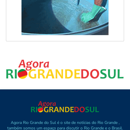
Agora Rio Grande do Sul é o site de notícias do Rio Grande ,
também somos um espaço para discutir o Rio Grande e o Brasil.