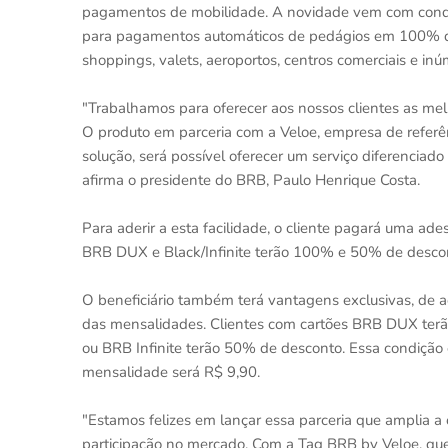
pagamentos de mobilidade. A novidade vem com condiç
para pagamentos automáticos de pedágios em 100% das 
shoppings, valets, aeroportos, centros comerciais e inú
"Trabalhamos para oferecer aos nossos clientes as melh
O produto em parceria com a Veloe, empresa de referê
solução, será possível oferecer um serviço diferenciado
afirma o presidente do BRB, Paulo Henrique Costa.
Para aderir a esta facilidade, o cliente pagará uma ade
BRB DUX e Black/Infinite terão 100% e 50% de descon
O beneficiário também terá vantagens exclusivas, de 
das mensalidades. Clientes com cartões BRB DUX terã
ou BRB Infinite terão 50% de desconto. Essa condição 
mensalidade será R$ 9,90.
"Estamos felizes em lançar essa parceria que amplia a 
participação no mercado. Com a Tag BRB by Veloe, qu