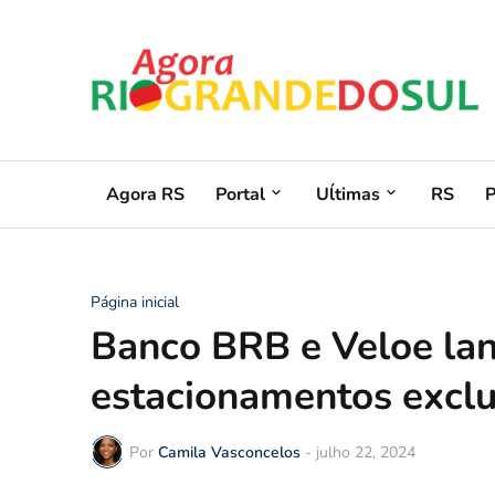
Agora RS
Portal
Uĺtimas
RS
Página inicial
Banco BRB e Veloe lan
estacionamentos exclus
Por
Camila Vasconcelos
-
julho 22, 2024