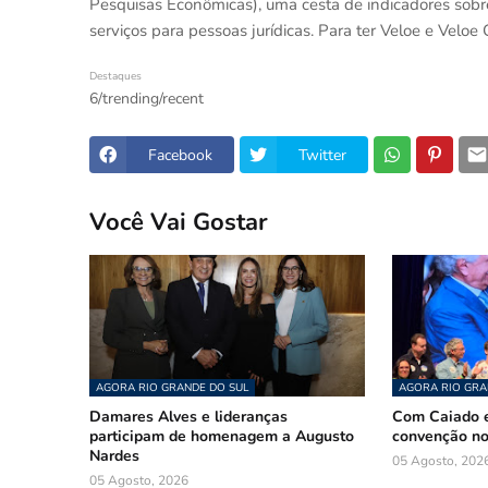
Pesquisas Econômicas), uma cesta de indicadores sobr
serviços para pessoas jurídicas. Para ter Veloe e Veloe G
Destaques
6/trending/recent
Facebook
Twitter
Você Vai Gostar
AGORA RIO GRANDE DO SUL
AGORA RIO GRA
Damares Alves e lideranças
Com Caiado e
participam de homenagem a Augusto
convenção n
Nardes
05 Agosto, 202
05 Agosto, 2026