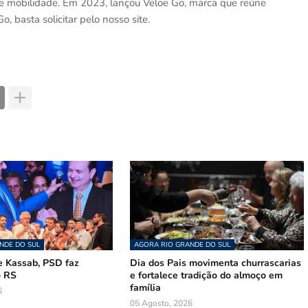
e mobilidade. Em 2023, lançou Veloe Go, marca que reúne
o, basta solicitar pelo nosso site.
NDE DO SUL
AGORA RIO GRANDE DO SUL
 Kassab, PSD faz
Dia dos Pais movimenta churrascarias
o RS
e fortalece tradição do almoço em
família
6
05 Agosto, 2026