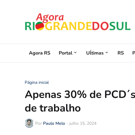
Agora RS
Portal
Uĺtimas
RS
Página inicial
Apenas 30% de PCD´s 
de trabalho
Por
Paulo Melo
-
julho 15, 2024