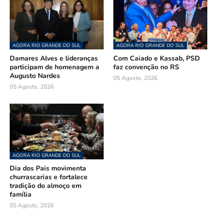
AGORA RIO GRANDE DO SUL
AGORA RIO GRANDE DO SUL
Damares Alves e lideranças
Com Caiado e Kassab, PSD
participam de homenagem a
faz convenção no RS
Augusto Nardes
05 Agosto, 2026
05 Agosto, 2026
AGORA RIO GRANDE DO SUL
Dia dos Pais movimenta
churrascarias e fortalece
tradição do almoço em
família
05 Agosto, 2026