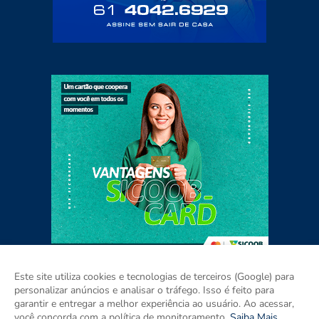
Este site utiliza cookies e tecnologias de terceiros (Google) para
personalizar anúncios e analisar o tráfego. Isso é feito para
garantir e entregar a melhor experiência ao usuário. Ao acessar,
Home
Sobre
Contato
Mídia Kit
você concorda com a política de monitoramento.
Saiba Mais