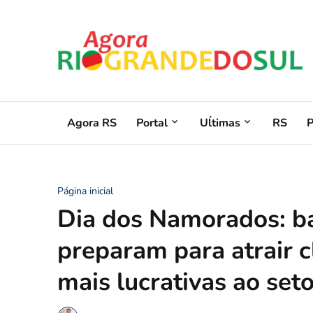
Agora RS
Portal
Uĺtimas
RS
Página inicial
Dia dos Namorados: ba
preparam para atrair 
mais lucrativas ao set