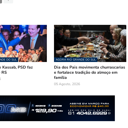
NDE DO SUL
AGORA RIO GRANDE DO SUL
 Kassab, PSD faz
Dia dos Pais movimenta churrascarias
o RS
e fortalece tradição do almoço em
família
6
05 Agosto, 2026