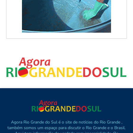
Agora Rio Grande do Sul é o site de notícias do Rio Grande ,
também somos um espaço para discutir o Rio Grande e o Brasil.