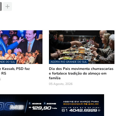
NDE DO SUL
AGORA RIO GRANDE DO SUL
 Kassab, PSD faz
Dia dos Pais movimenta churrascarias
o RS
e fortalece tradição do almoço em
família
6
05 Agosto, 2026