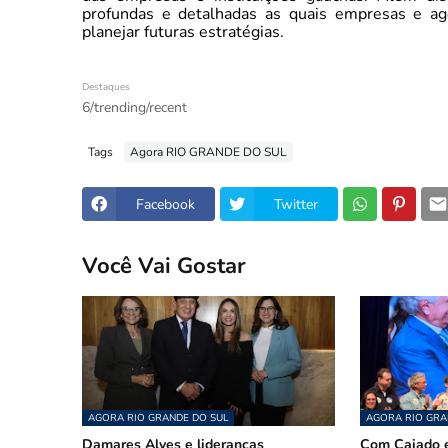
profundas e detalhadas as quais empresas e a
planejar futuras estratégias.
Destaques
6/trending/recent
Tags
Agora RIO GRANDE DO SUL
Facebook
Twitter
Você Vai Gostar
AGORA RIO GRANDE DO SUL
AGORA RIO GRA
Damares Alves e lideranças
Com Caiado e