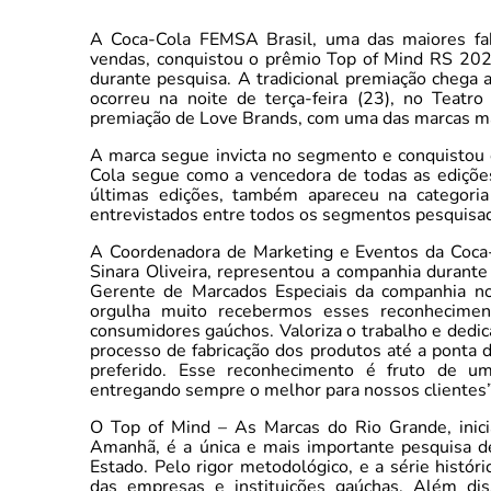
A Coca-Cola FEMSA Brasil, uma das maiores f
vendas, conquistou o prêmio Top of Mind RS 202
durante pesquisa. A tradicional premiação chega 
ocorreu na noite de terça-feira (23), no Teat
premiação de Love Brands, com uma das marcas m
A marca segue invicta no segmento e conquistou
Cola segue como a vencedora de todas as edições
últimas edições, também apareceu na categori
entrevistados entre todos os segmentos pesquisa
A Coordenadora de Marketing e Eventos da Coca-
Sinara Oliveira, representou a companhia durante
Gerente de Marcados Especiais da companhia no
orgulha muito recebermos esses reconhecimen
consumidores gaúchos. Valoriza o trabalho e dedi
processo de fabricação dos produtos até a ponta 
preferido. Esse reconhecimento é fruto de um
entregando sempre o melhor para nossos clientes”
O Top of Mind – As Marcas do Rio Grande, inicia
Amanhã, é a única e mais importante pesquisa 
Estado. Pelo rigor metodológico, e a série histór
das empresas e instituições gaúchas. Além di