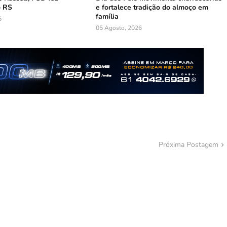
o RS
e fortalece tradição do almoço em
família
6
05 Agosto, 2026
Próxima Postagem