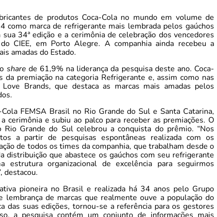
abricantes de produtos Coca-Cola no mundo em volume de
4 como marca de refrigerante mais lembrada pelos gaúchos
a sua 34ª edição e a cerimônia de celebração dos vencedores
ro do CIEE, em Porto Alegre. A companhia ainda recebeu a
ais amadas do Estado.
 o
share
de 61,9% na liderança da pesquisa deste ano. Coca-
 da premiação na categoria Refrigerante e, assim como nas
a Love Brands, que destaca as marcas mais amadas pelos
dos.
Cola FEMSA Brasil no Rio Grande do Sul e Santa Catarina,
 a cerimônia e subiu ao palco para receber as premiações. O
 Rio Grande do Sul celebrou a conquista do prêmio. “Nos
tos a partir de pesquisas espontâneas realizada com os
cação de todos os times da companhia, que trabalham desde o
da distribuição que abastece os gaúchos com seu refrigerante
a estrutura organizacional de excelência para seguirmos
, destacou.
tiva pioneira no Brasil e realizada há 34 anos pelo Grupo
de lembrança de marcas que realmente ouve a população do
ica das suas edições, tornou-se a referência para os gestores
sso, a pesquisa contém um conjunto de informações mais