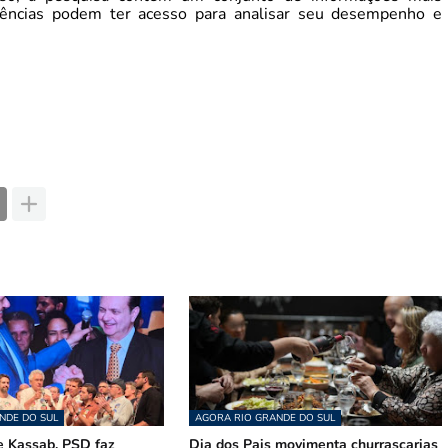
gências podem ter acesso para analisar seu desempenho e
NDE DO SUL
AGORA RIO GRANDE DO SUL
 Kassab, PSD faz
Dia dos Pais movimenta churrascarias