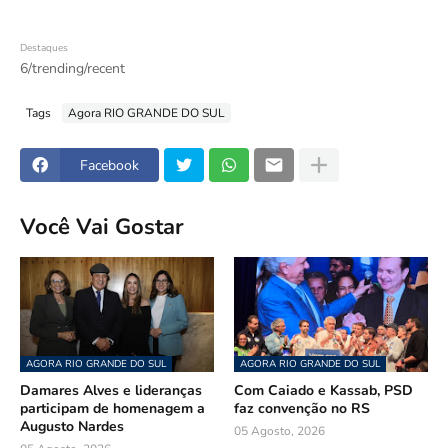
Destaques
6/trending/recent
Tags
Agora RIO GRANDE DO SUL
Facebook
Você Vai Gostar
AGORA RIO GRANDE DO SUL
AGORA RIO GRANDE DO SUL
Damares Alves e lideranças
Com Caiado e Kassab, PSD
participam de homenagem a
faz convenção no RS
Augusto Nardes
05 Agosto, 2026