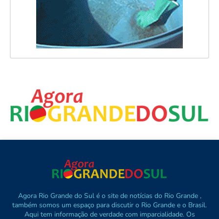
Agora Rio Grande do Sul é o site de notícias do Rio Grande ,
também somos um espaço para discutir o Rio Grande e o Brasil.
Aqui tem informação de verdade com imparcialidade. Os