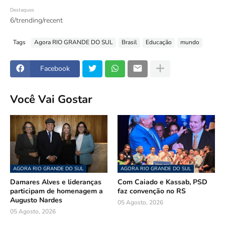
Destaques
6/trending/recent
Tags
Agora RIO GRANDE DO SUL
Brasil
Educação
mundo
Facebook
Você Vai Gostar
AGORA RIO GRANDE DO SUL
AGORA RIO GRANDE DO SUL
Damares Alves e lideranças
Com Caiado e Kassab, PSD
participam de homenagem a
faz convenção no RS
Augusto Nardes
05 Agosto, 2026
05 Agosto, 2026