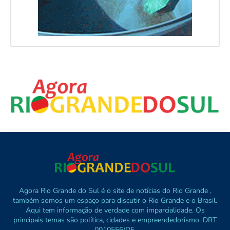
Agora Rio Grande do Sul é o site de notícias do Rio Grande ,
também somos um espaço para discutir o Rio Grande e o Brasil.
Aqui tem informação de verdade com imparcialidade. Os
principais temas são política, cidades e empreendedorismo. DRT
0010556/DF.