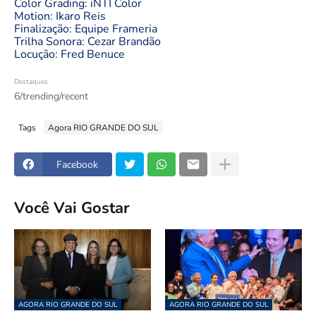
Color Grading: iNTI Color
Motion: Ikaro Reis
Finalização: Equipe Frameria
Trilha Sonora: Cezar Brandão
Locução: Fred Benuce
Destaques
6/trending/recent
Tags
Agora RIO GRANDE DO SUL
Facebook
Você Vai Gostar
AGORA RIO GRANDE DO SUL
AGORA RIO GRANDE DO SUL