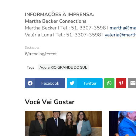
INFORMAÇÕES À IMPRENSA:
Martha Becker Connections
Martha Becker I Tel.: 51.
3307-3598 I
martha@mar
Valéria Luna I Tel.: 51. 3307-3598 I
valeria@mart
Destaques
6/trending/recent
Tags
Agora RIO GRANDE DO SUL
Facebook
Twitter
Você Vai Gostar