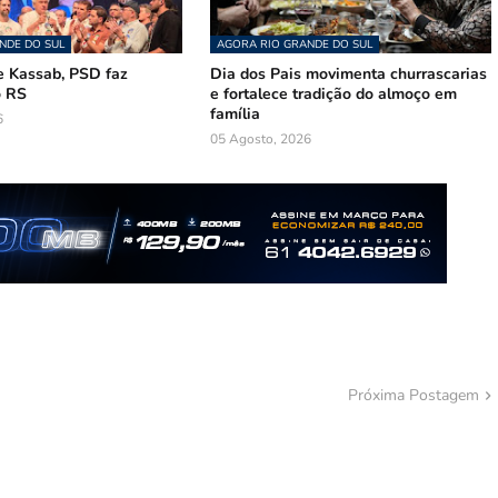
NDE DO SUL
AGORA RIO GRANDE DO SUL
 Kassab, PSD faz
Dia dos Pais movimenta churrascarias
o RS
e fortalece tradição do almoço em
família
6
05 Agosto, 2026
Próxima Postagem