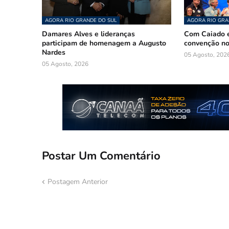
AGORA RIO GRANDE DO SUL
AGORA RIO GRA
Damares Alves e lideranças
Com Caiado e
participam de homenagem a Augusto
convenção n
Nardes
05 Agosto, 202
05 Agosto, 2026
Postar Um Comentário
Postagem Anterior