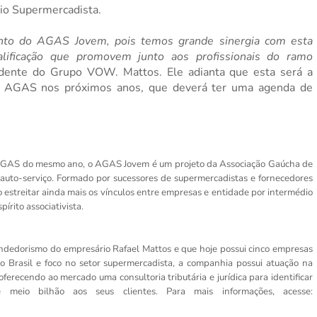
io Supermercadista.
vento do AGAS Jovem, pois temos grande sinergia com esta
lificação que promovem junto aos profissionais do ramo
idente do Grupo VOW. Mattos. Ele adianta que esta será a
a A
GAS nos próximos anos, que deverá ter uma agenda de
GAS do mesmo ano, o AGAS Jovem é um projeto da Associação Gaúcha de
uto-serviço. Formado por sucessores de supermercadistas e fornecedores
estreitar ainda mais os vínculos entre empresas e entidade por intermédio
rito associativista.
ndedorismo do empresário Rafael Mattos e que hoje possui cinco empresas
 Brasil e foco no setor supermercadista, a companhia possui atuação na
erecendo ao mercado uma consultoria tributária e jurídica para identificar
eio bilhão aos seus clientes. Para mais informações, acesse: