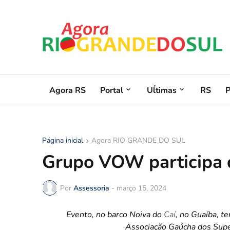
Agora RS
Portal
Uĺtimas
RS
Página inicial
Agora RIO GRANDE DO SUL
Grupo VOW participa
Por
Assessoria
-
março 15, 2024
Evento, no barco Noiva do
Caí
, no Guaíba, t
Associação Gaúcha dos Supe