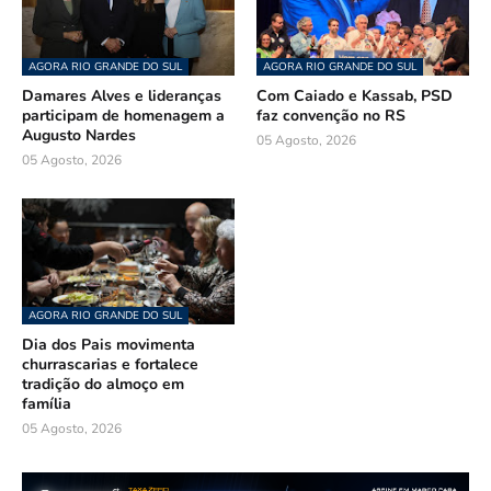
AGORA RIO GRANDE DO SUL
AGORA RIO GRANDE DO SUL
Damares Alves e lideranças
Com Caiado e Kassab, PSD
participam de homenagem a
faz convenção no RS
Augusto Nardes
05 Agosto, 2026
05 Agosto, 2026
AGORA RIO GRANDE DO SUL
Dia dos Pais movimenta
churrascarias e fortalece
tradição do almoço em
família
05 Agosto, 2026