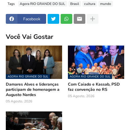
Tags
Agora RIO GRANDE DO SUL
Brasil
cultura
mundo
Facebook
Você Vai Gostar
AGORA RIO GRANDE DO SUL
AGORA RIO GRANDE DO SUL
Damares Alves e lideranças
Com Caiado e Kassab, PSD
participam de homenagem a
faz convenção no RS
Augusto Nardes
05 Agosto, 2026
05 Agosto, 2026