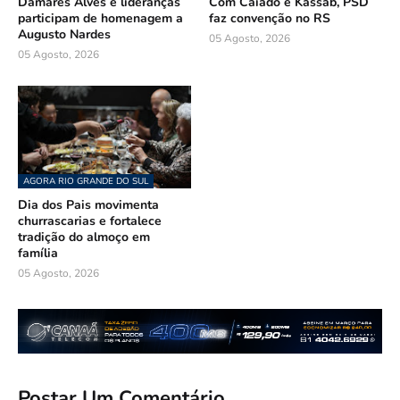
Damares Alves e lideranças
Com Caiado e Kassab, PSD
participam de homenagem a
faz convenção no RS
Augusto Nardes
05 Agosto, 2026
05 Agosto, 2026
AGORA RIO GRANDE DO SUL
Dia dos Pais movimenta
churrascarias e fortalece
tradição do almoço em
família
05 Agosto, 2026
Postar Um Comentário