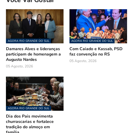
Você Vai Gostar
AGORA RIO GRANDE DO SUL
AGORA RIO GRANDE DO SUL
Damares Alves e lideranças
Com Caiado e Kassab, PSD
participam de homenagem a
faz convenção no RS
Augusto Nardes
05 Agosto, 2026
05 Agosto, 2026
AGORA RIO GRANDE DO SUL
Dia dos Pais movimenta
churrascarias e fortalece
tradição do almoço em
família