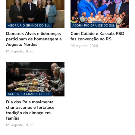
AGORA RIO GRANDE DO SUL
AGORA RIO GRANDE DO SUL
Damares Alves e lideranças
Com Caiado e Kassab, PSD
participam de homenagem a
faz convenção no RS
Augusto Nardes
05 Agosto, 2026
05 Agosto, 2026
AGORA RIO GRANDE DO SUL
Dia dos Pais movimenta
churrascarias e fortalece
tradição do almoço em
família
05 Agosto, 2026