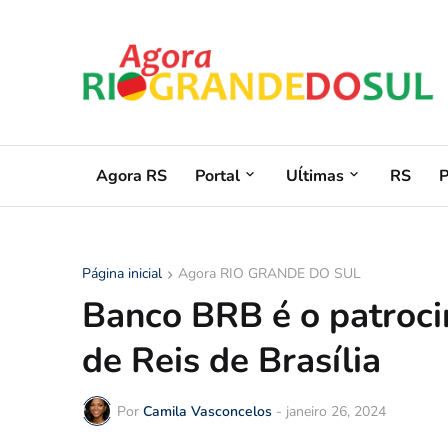
Agora RS
Portal
Uĺtimas
RS
Página inicial
Agora RIO GRANDE DO SUL
Banco BRB é o patrocin
de Reis de Brasília
Por
Camila Vasconcelos
-
janeiro 26, 2024