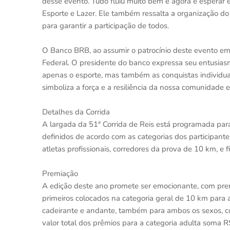
desse evento. Tudo fluiu muito bem e agora é esperar e
Esporte e Lazer. Ele também ressalta a organização do
para garantir a participação de todos.
O Banco BRB, ao assumir o patrocínio deste evento emb
Federal. O presidente do banco expressa seu entusias
apenas o esporte, mas também as conquistas individuais
simboliza a força e a resiliência da nossa comunidade 
Detalhes da Corrida
A largada da 51ª Corrida de Reis está programada para 
definidos de acordo com as categorias dos participante
atletas profissionais, corredores da prova de 10 km, e 
Premiação
A edição deste ano promete ser emocionante, com pre
primeiros colocados na categoria geral de 10 km para 
cadeirante e andante, também para ambos os sexos, co
valor total dos prêmios para a categoria adulta soma R