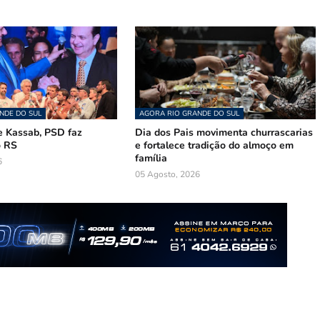
NDE DO SUL
AGORA RIO GRANDE DO SUL
 Kassab, PSD faz
Dia dos Pais movimenta churrascarias
o RS
e fortalece tradição do almoço em
família
6
05 Agosto, 2026