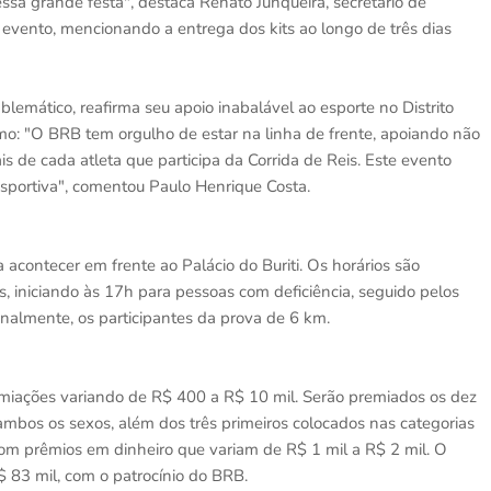
ssa grande festa", destaca Renato Junqueira, secretário de
 evento, mencionando a entrega dos kits ao longo de três dias
lemático, reafirma seu apoio inabalável ao esporte no Distrito
mo: "O BRB tem orgulho de estar na linha de frente, apoiando não
 de cada atleta que participa da Corrida de Reis. Este evento
esportiva", comentou Paulo Henrique Costa.
acontecer em frente ao Palácio do Buriti. Os horários são
s, iniciando às 17h para pessoas com deficiência, seguido pelos
finalmente, os participantes da prova de 6 km.
miações variando de R$ 400 a R$ 10 mil. Serão premiados os dez
ambos os sexos, além dos três primeiros colocados nas categorias
m prêmios em dinheiro que variam de R$ 1 mil a R$ 2 mil. O
$ 83 mil, com o patrocínio do BRB.