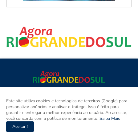
Agora Rio Grande do Sul é o site de notícias do Rio Grande ,
também somos um espaço para discutir o Rio Grande e o Brasil.
Este site utiliza cookies e tecnologias de terceiros (Google) para
Aqui tem informação de verdade com imparcialidade. Os
personalizar anúncios e analisar o tráfego. Isso é feito para
principais temas são política, cidades e empreendedorismo. DRT
garantir e entregar a melhor experiência ao usuário. Ao acessar,
0010556/DF.
você concorda com a política de monitoramento.
Saiba Mais
Aceitar !