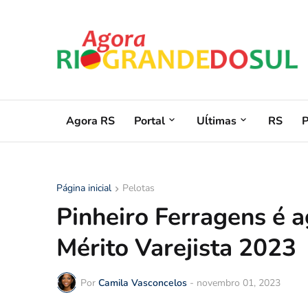
Agora RS
Portal
Uĺtimas
RS
Página inicial
Pelotas
Pinheiro Ferragens é 
Mérito Varejista 2023
Por
Camila Vasconcelos
-
novembro 01, 2023