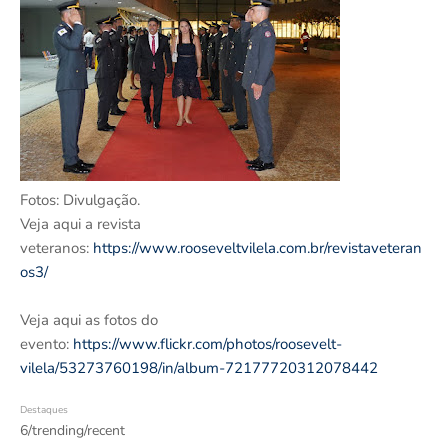
Fotos: Divulgação.
Veja aqui a revista
veteranos:
https://www.rooseveltvilela.com.br/revistaveteran
os3/
Veja aqui as fotos do
evento:
https://www.flickr.com/photos/roosevelt-
vilela/53273760198/in/album-72177720312078442
Destaques
6/trending/recent