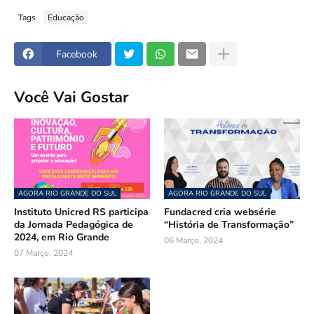
Tags
Educação
Facebook
Você Vai Gostar
AGORA RIO GRANDE DO SUL
AGORA RIO GRANDE DO SUL
Instituto Unicred RS participa
Fundacred cria websérie
da Jornada Pedagógica de
“História de Transformação”
2024, em Rio Grande
06 Março, 2024
07 Março, 2024