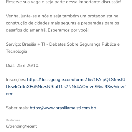
Reserve sua vaga e seja parte dessa importante discussão!
Venha, junte-se a nós e seja também um protagonista na
construção de cidades mais seguras e preparadas para os
desafios do amanhã. Esperamos por você!
Serviço: Brasília + TI - Debates Sobre Segurança Pública e
Tecnologia
Dias: 25 e 26/10.
Inscrições:
https://docs.google.com/forms/d/e/1FAIpQLSfmsKl
UswkCdJnXFsi5NczsN9Jul1fJs7NNr4AOmvnS6va9Sw/viewf
orm
Saber mais:
https://www.brasiliamaisti.com.br/
Destaques
6/trending/recent