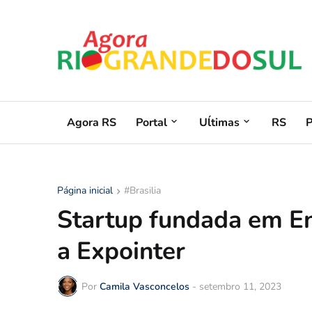
Agora RS
Portal
Uĺtimas
RS
Página inicial
#Brasilia
Startup fundada em Ent
a Expointer
Por
Camila Vasconcelos
-
setembro 11, 2023