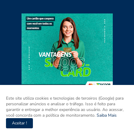
Este site utiliza cookies e tecnologias de terceiros (Google) para
personalizar anúncios e analisar o tráfego. Isso é feito para
garantir e entregar a melhor experiência ao usuário. Ao acessar,
Home
Sobre
Contato
Mídia Kit
você concorda com a política de monitoramento.
Saiba Mais
Aceitar !
Copyright ©
2026
Agora RIO GRANDE DO SUL