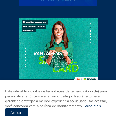
Este site utiliza cookies e tecnologias de terceiros (Google) para
personalizar anúncios e analisar o tráfego. Isso é feito para
garantir e entregar a melhor experiência ao usuário. Ao acessar,
Home
Sobre
Contato
Mídia Kit
você concorda com a política de monitoramento.
Saiba Mais
Aceitar !
Copyright ©
2026
Agora RIO GRANDE DO SUL