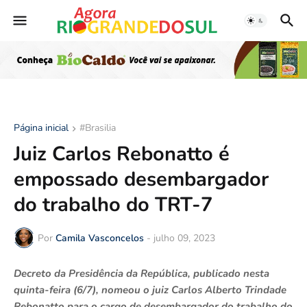
Página inicial
#Brasilia
‍Juiz Carlos Rebonatto é
empossado desembargador
do trabalho do TRT-7
Por
Camila Vasconcelos
-
julho 09, 2023
‍Decreto da Presidência da República, publicado nesta
quinta-feira (6/7), nomeou o juiz Carlos Alberto Trindade
Rebonatto para o cargo de desembargador do trabalho do