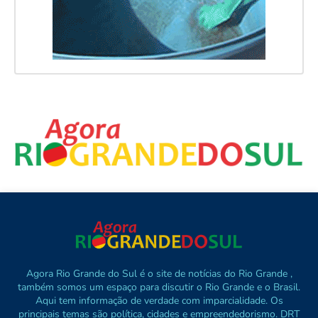
Agora Rio Grande do Sul é o site de notícias do Rio Grande ,
também somos um espaço para discutir o Rio Grande e o Brasil.
Aqui tem informação de verdade com imparcialidade. Os
principais temas são política, cidades e empreendedorismo. DRT