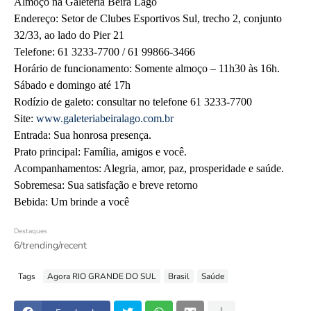
Almoço na Galeteria Beira Lago
Endereço: Setor de Clubes Esportivos Sul, trecho 2, conjunto
32/33, ao lado do Pier 21
Telefone: 61 3233-7700 / 61 99866-3466
Horário de funcionamento: Somente almoço – 11h30 às 16h.
Sábado e domingo até 17h
Rodízio de galeto: consultar no telefone 61 3233-7700
Site:
www.galeteriabeiralago.com.br
Entrada: Sua honrosa presença.
Prato principal: Família, amigos e você.
Acompanhamentos: Alegria, amor, paz, prosperidade e saúde.
Sobremesa: Sua satisfação e breve retorno
Bebida: Um brinde a você
Destaques
6/trending/recent
Tags
Agora RIO GRANDE DO SUL
Brasil
Saúde