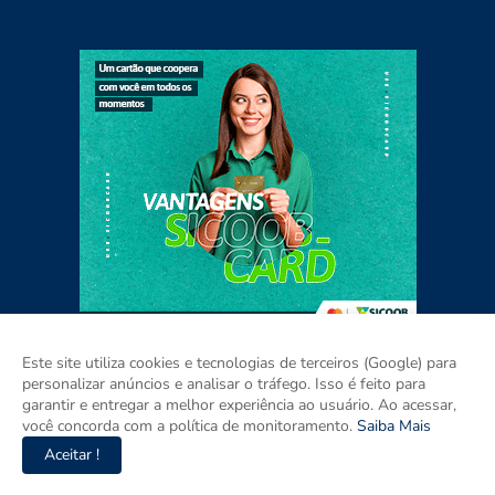
Este site utiliza cookies e tecnologias de terceiros (Google) para
personalizar anúncios e analisar o tráfego. Isso é feito para
garantir e entregar a melhor experiência ao usuário. Ao acessar,
Home
Sobre
Contato
Mídia Kit
você concorda com a política de monitoramento.
Saiba Mais
Aceitar !
Copyright ©
2026
Agora RIO GRANDE DO SUL