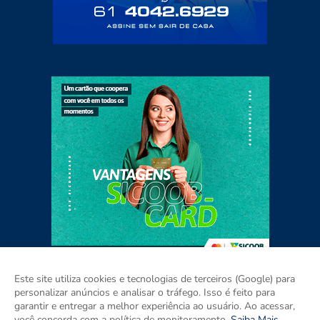
Este site utiliza cookies e tecnologias de terceiros (Google) para
personalizar anúncios e analisar o tráfego. Isso é feito para
garantir e entregar a melhor experiência ao usuário. Ao acessar,
Home
Sobre
Contato
Mídia Kit
você concorda com a política de monitoramento.
Saiba Mais