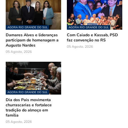
AGORA RIO GRANDE DO SUL
AGORA RIO GRANDE DO SUL
Damares Alves e lideranças
Com Caiado e Kassab, PSD
participam de homenagem a
faz convenção no RS
Augusto Nardes
05 Agosto, 2026
05 Agosto, 2026
AGORA RIO GRANDE DO SUL
Dia dos Pais movimenta
churrascarias e fortalece
tradição do almoço em
família
05 Agosto, 2026