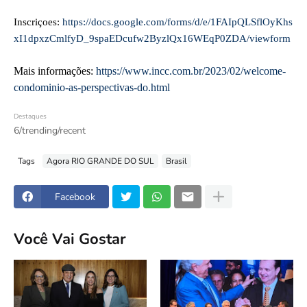
Inscriçoes:
https://docs.google.com/forms/d/e/1FAIpQLSflOyKhs
xI1dpxzCmlfyD_9spaEDcufw2ByzlQx16WEqP0ZDA/viewform
Mais informações:
https://www.incc.com.br/2023/02/welcome-
condominio-as-perspectivas-do.html
Destaques
6/trending/recent
Tags
Agora RIO GRANDE DO SUL
Brasil
Facebook
Você Vai Gostar