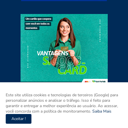
Este site utiliza cookies e tecnologias de terceiros (Google) para
personalizar anúncios e analisar o tráfego. Isso é feito para
garantir e entregar a melhor experiência ao usuário. Ao acessar,
Home
Sobre
Contato
Mídia Kit
você concorda com a política de monitoramento.
Saiba Mais
Aceitar !
Copyright ©
2026
Agora RIO GRANDE DO SUL