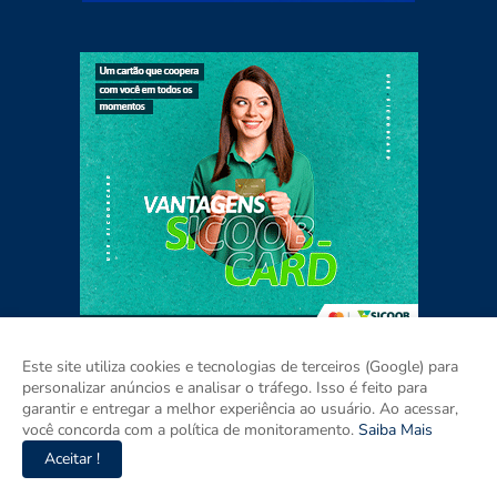
Este site utiliza cookies e tecnologias de terceiros (Google) para
personalizar anúncios e analisar o tráfego. Isso é feito para
garantir e entregar a melhor experiência ao usuário. Ao acessar,
Home
Sobre
Contato
Mídia Kit
você concorda com a política de monitoramento.
Saiba Mais
Aceitar !
Copyright ©
2026
Agora RIO GRANDE DO SUL